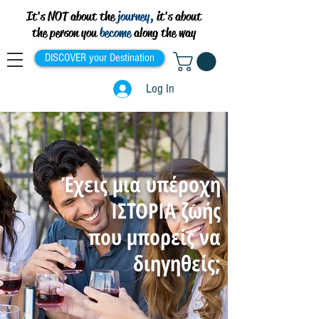
It's NOT about the
journey,
it's about
the person you
become
along the way
DISCOVER your Destination
Log In
Έχεις μια υπέροχη
ΙΣΤΟΡΙΑ ζωής
που μπορείς να
διηγηθείς;