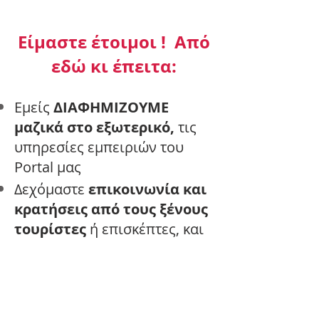
Είμαστε έτοιμοι ! Από
εδώ κι έπειτα:
Εμείς
ΔΙΑΦΗΜΙΖΟΥΜΕ
μαζικά στο εξωτερικό,
τις
υπηρεσίες εμπειριών του
Portal μας
Δεχόμαστε
επικοινωνία και
κρατήσεις από τους ξένους
τουρίστες
ή επισκέπτες, και
ενημερώνουμε αυτόματα
τους αντίστοιχους Παρόχους
Ως
Πάροχος:
αναλαμβάνεις
τη δέσμευση να τους
δώσεις