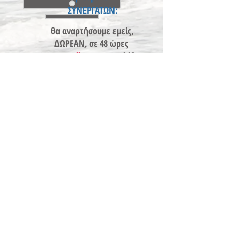
ΣΥΝΕΡΓΑΤΩΝ:
θα αναρτήσουμε εμείς,
ΔΩΡΕΑΝ, σε 48 ώρες
το
Προφίλ σας
στη σελίδα
RECOMMENDED by us
θα μεταφερθείτε στη
Σελίδα Συνεργατών,
με
Οδηγίες για το πώς
γίνονται οι Κρατήσεις για
τους δικούς σας Πελάτες,
και πώς εισπράττετε τις
Προμήθειές σας
ΚΕΡΔΙΖΕΤΕ προτείνοντας