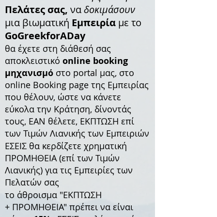
Πελάτες σας,
να
δοκιμάσουν
μια βιωματική
Εμπειρία
με το
GoGreekforADay
θα έχετε στη διάθεσή σας
αποκλειστικό
online booking
μηχανισμό
στο portal μας, στο
online Booking page της Εμπειρίας
που θέλουν, ώστε να κάνετε
εύκολα την Κράτηση, δίνοντάς
τους, ΕΑΝ θέλετε, ΕΚΠΤΩΣΗ επί
των Τιμών Λιανικής των Εμπειριών
ΕΣΕΙΣ θα κερδίζετε χρηματική
ΠΡΟΜΗΘΕΙΑ (επί των Τιμών
Λιανικής) για τις Εμπειρίες των
Πελατών σας
το άθροισμα "ΕΚΠΤΩΣΗ
+ ΠΡΟΜΗΘΕΙΑ" πρέπει να είναι