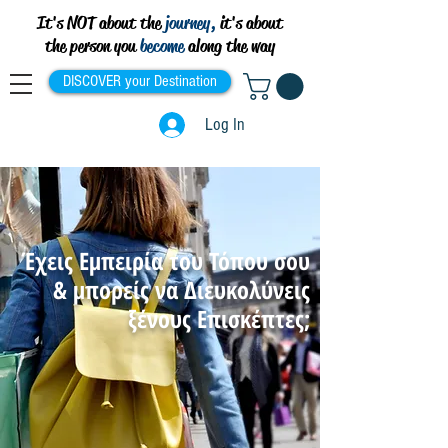
It's NOT about the
journey,
it's about
the person you
become
along the way
DISCOVER your Destination
Log In
Έχεις Εμπειρία του Τόπου σου
& μπορείς να Διευκολύνεις
ξένους Επισκέπτες;