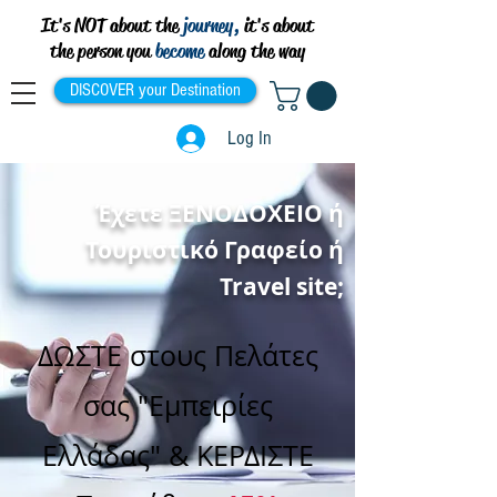
It's NOT about the
journey,
it's about
the person you
become
along the way
DISCOVER your Destination
Log In
Έχετε ΞΕΝΟΔΟΧΕΙΟ ή
Τουριστικό Γραφείο ή
Travel site;
ΔΩΣΤΕ στους Πελάτες
σας "Εμπειρίες
Ελλάδας" & ΚΕΡΔΙΣΤΕ