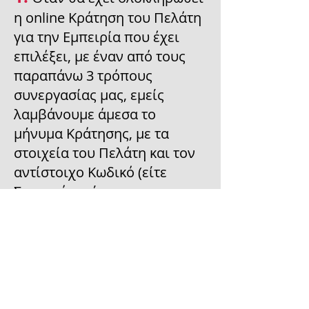
η online Κράτηση του Πελάτη
για την Εμπειρία που έχει
επιλέξει, με έναν από τους
παραπάνω 3 τρόπους
συνεργασίας μας, εμείς
λαμβάνουμε άμεσα το
μήνυμα Κράτησης, με τα
στοιχεία του Πελάτη και τον
αντίστοιχο Κωδικό (είτε
Συνεργάτη είτε
Εκπτωτικό). Θα
επιβεβαιώσο
υμε
την διαθεσιμότητα της
Εμπειρίας για την
συγκεκριμένη ημερομηνία (αν
δεν είναι διαθέσιμη, θα
επικοινωνήσουμε για να