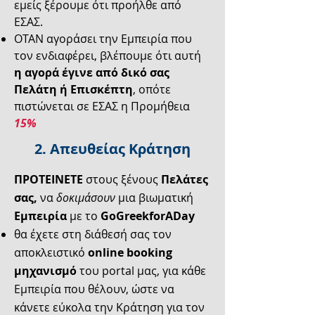
εμείς ξέρουμε ότι προήλθε από
ΕΣΑΣ.
ΟΤΑΝ αγοράσει την Εμπειρία που
τον ενδιαφέρει, βλέπουμε ότι αυτή
η αγορά έγινε από δικό σας
Πελάτη ή Επισκέπτη
, οπότε
πιστώνεται σε ΕΣΑΣ η Προμήθεια
15%
2. Απευθείας Κράτηση
ΠΡΟΤΕΙΝΕΤΕ
στους ξένους
Πελάτες
σας,
να
δοκιμάσουν
μια βιωματική
Εμπειρία
με το
GoGreekforADay
θα έχετε στη διάθεσή σας τον
αποκλειστικό
online booking
μηχανισμό
του portal μας, για κάθε
Εμπειρία που θέλουν, ώστε να
κάνετε εύκολα την Κράτηση για τον