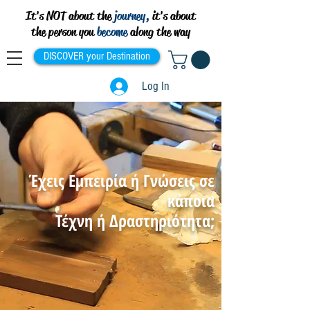
It's NOT about the
journey,
it's about
the person you
become
along the way
DISCOVER your Destination
Log In
Έχεις Εμπειρία ή Γνώσεις σε
κάποια
Τέχνη ή Δραστηριότητα;