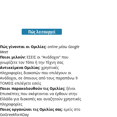
εμπειρία,
δοσμένες
με
δομημένο
και
πρακτικό
Πώς λειτουργεί
τρόπο
εκπαίδευσης
Πώς γίνονται οι Ομιλίες:
online μέσω Google
Meet
Ποιοι μιλούν:
ΕΣΕΙΣ οι "Ανάδοχοι" που
γνωρίζετε τον Τόπο ή την Τέχνη σας
Αντικείμενα Ομιλίας:
χρηστικές
πληροφορίες διακοπών που επιλέγουν οι
Ανάδοχοι, σε όποιους από τους παραπάνω 9
ΤΟΜΕΙΣ επιλέγετε εσείς
Ποιοι παρακολουθούν τις Ομιλίες:
ξένοι
Επισκέπτες που σκέφτονται να έρθουν στην
Ελλάδα για διακοπές και αναζητούν χρηστικές
πληροφορίες
Ποιος οργανώνει τις Ομιλίες σας:
εμείς στο
GoGreekforADay