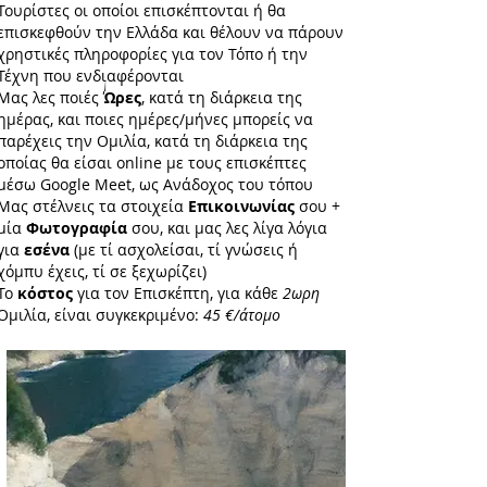
Τουρίστες οι οποίοι επισκέπτονται ή θα
επισκεφθούν την Ελλάδα και θέλουν να πάρουν
χρηστικές πληροφορίες για τον Τόπο ή την
Τέχνη που ενδιαφέρονται
Μας λες ποιές
Ώρες
, κατά τη διάρκεια της
ημέρας, και ποιες ημέρες/μήνες μπορείς να
παρέχεις την Ομιλία, κατά τη διάρκεια της
οποίας θα είσαι online με τους επισκέπτες
μέσω Google Meet, ως Ανάδοχος του τόπου
Μας στέλνεις τα στοιχεία
Επικοινωνίας
σου +
μία
Φωτογραφία
σου, και μας λες λίγα λόγια
για
εσένα
(με τί ασχολείσαι, τί γνώσεις ή
χόμπυ έχεις, τί σε ξεχωρίζει)
Το
κόστος
για τον Επισκέπτη, για κάθε
2ωρη
Ομιλία, είναι συγκεκριμένο:
45 €/άτομο