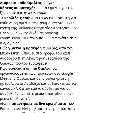
Διάρκεια κάθε Ομιλίας:
2 ώρες
Κόστος συμμετοχής
σε μια Ομιλία, για τον
ξένο Επισκέπτη:
45 €/άτομο
Τι κερδίζεις εσύ:
Από τα
45 €/Επισκέπτη
για
κάθε 2ωρη ομιλία, αφαιρούμε 15€ για: (1) τα
κόστη της διεθνούς υπηρεσίας Κρατήσεων &
Πληρωμών (2) το δικό μας booking
commission. Τα υπόλοιπα
30 €
/
Επισκέπτη
είναι
η
αμοιβή σου
Πώς γίνεται η κράτηση Ομιλίας, από τον
Επισκέπτη:
μπαίνει στο Προφίλ του κάθε
Αναδόχου & επιλέγει την ημέρα/ώρα της
Ομιλίας που τον ενδιαφέρει
Πώς γίνεται η online Ομιλία:
θα
οργανώσουμε εκ των προτέρων στο Google
Meet την Ομιλία, και στην συγκεκριμένη
ημέρα/ώρα οι Ανάδοχοι και οι Επισκέπτες θα
κάνουν ΚΛΙΚ στον ειδικό σύνδεσμο για να
συνδεθούν live, είτε μέσω smartphone είτε
μέσω υπολογιστή
Δίνετε
απαντήσεις σε live ερωτήματα
των
Επισκεπτών: ΝΑΙ με βάση την εμπειρία και τις