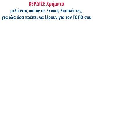
ΚΕΡΔΙΣΕ Χρήματα
μιλώντας online σε Ξένους Επισκέπτες,
για όλα όσα πρέπει να ξέρουν για τον ΤΟΠΟ σου
Ετοιμασία ταξιδιού
Οι
καλύτερες
εποχές
επίσκεψης,
πώς
θα
αποφύγουν
τον
συνωστισμό,
θα
απολαύσουν
τα
φεστιβάλ,
θα