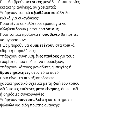
Πώς θα βρούν
ιατρικές
μονάδες ή υπηρεσίες
έκτακτης ανάγκης, αν χρειαστεί;
Υπάρχουν τοπικά
αξιοθέατα
κατάλληλα
ειδικά για οικογένειες;
Ποιοι είναι οι καλύτεροι τρόποι για να
αλληλεπιδρούν με τους
ντόπιους
;
Ποια τοπικά προϊόντα ή
σουβενίρ
θα πρέπει
να αγοράσουν;
Πώς μπορούν να
συμμετέχουν
στα τοπικά
έθιμα ή παραδόσεις;
Υπάρχουν συνηθισμένες
παγίδες
για τους
τουρίστες που πρέπει να προσέξουν;
Υπάρχουν κάποιες μοναδικές εμπειρίες ή
δραστηριότητες
στον τόπο αυτό;
Ποιο είναι το πιο αξιοπρόσεκτο
χαρακτηριστικό σχετικά με τη
ζωή
του τόπου;
Αξιόπιστες επιλογές
μετακίνησης
, όπως ταξί
ή δημόσιες συγκοινωνίες
Υπάρχουν
παντοπωλεία
ή καταστήματα
ψιλικών για είδη πρώτης ανάγκης;