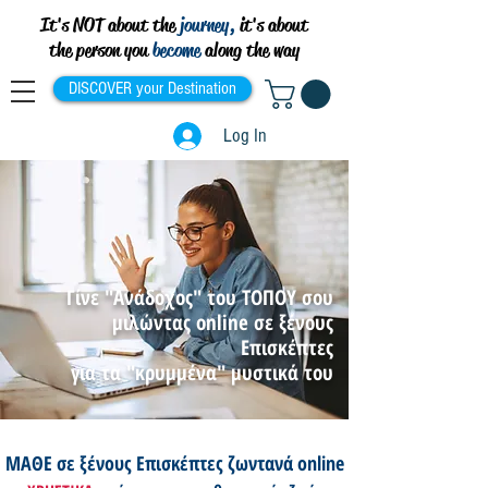
It's NOT about the
journey,
it's about
the person you
become
along the way
DISCOVER your Destination
Log In
Γίνε "Ανάδοχος" του ΤΟΠΟΥ σου
μιλώντας online σε ξένους
Επισκέπτες
για τα "κρυμμένα" μυστικά του
ΜΑΘΕ σε ξένους Επισκέπτες ζωντανά online